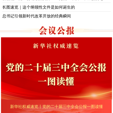
长图速览｜这个纲领性文件是如何诞生的
总书记引领新时代改革开放的经典瞬间
新华社权威速览丨党的二十届三中全会公报一图读懂