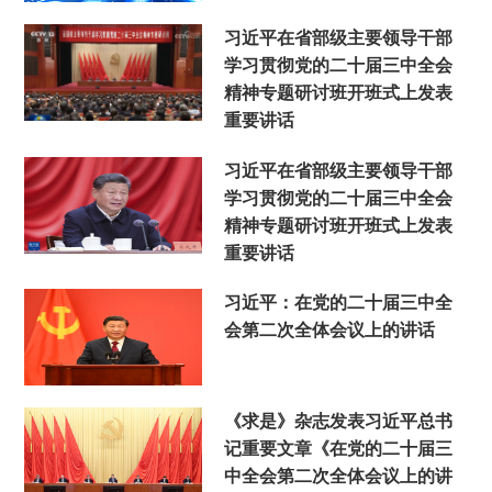
习近平在省部级主要领导干部
学习贯彻党的二十届三中全会
精神专题研讨班开班式上发表
重要讲话
习近平在省部级主要领导干部
学习贯彻党的二十届三中全会
精神专题研讨班开班式上发表
重要讲话
习近平：在党的二十届三中全
会第二次全体会议上的讲话
《求是》杂志发表习近平总书
记重要文章《在党的二十届三
中全会第二次全体会议上的讲