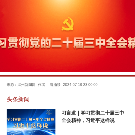
来源：
温州新闻网
作者： 潘涌燚
2024-07-19 23:00:00
头条新闻
习言道｜学习贯彻二十届三中
全会精神，习近平这样说