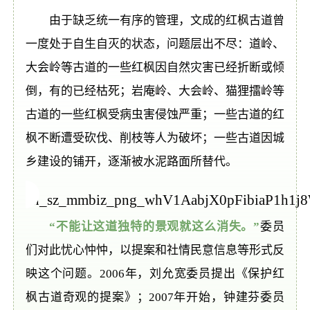
由于缺乏统一有序的管理，文成的红枫古道曾
一度处于自生自灭的状态，问题层出不尽：道岭、
大会岭等古道的一些红枫因自然灾害已经折断或倾
倒，有的已经枯死；岩庵岭、大会岭、猫狸擂岭等
古道的一些红枫受病虫害侵蚀严重；一些古道的红
枫不断遭受砍伐、削枝等人为破坏；一些古道因城
乡建设的铺开，逐渐被水泥路面所替代。
“不能让这道独特的景观就这么消失。”
委员
们对此忧心忡忡，以提案和社情民意信息等形式反
映这个问题。2006年，刘允宽委员提出《保护红
枫古道奇观的提案》；2007年开始，钟建芬委员