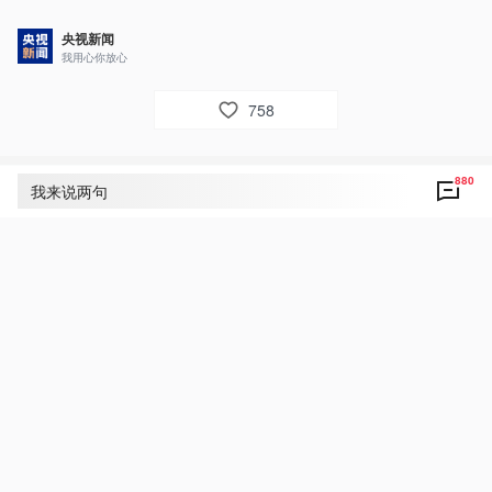
央视新闻
我用心你放心
758
880
评论
880
我来说两句
央视网友um8dbs
31
好！致敬！为伟大人民领袖敬爱的习主席点赞！
习主席向全体人民解放军指战员武警部队官兵军
队文职人员预备役人员和民兵致以新春祝福！祝
福伟大祖国！伟大祖国万岁！
2025年1月25日 11:12
回复
央视网友tsv4xd公华
24
向伟大的人民领袖习主席致敬！

听党指挥，能打胜仗，作风优良！
