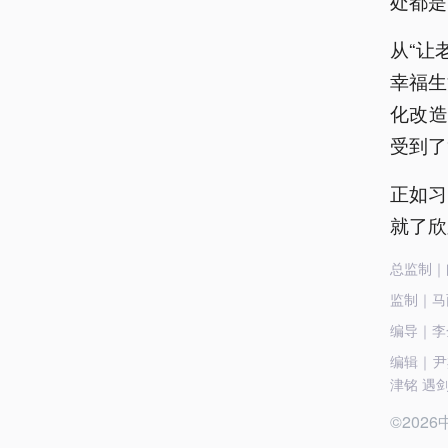
处都是
从“让
幸福生
化改造
受到了
正如习
就了欣
总监制｜
监制｜马
编导｜李
编辑｜尹杰
津铭 遇
©20