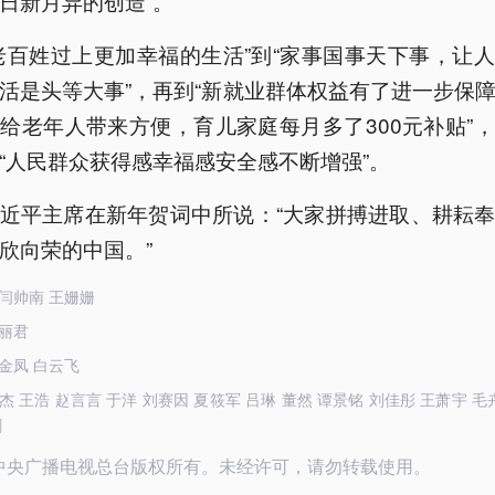
日新月异的创造”。
老百姓过上更加幸福的生活”到“家事国事天下事，让
活是头等大事”，再到“新就业群体权益有了进一步保
给老年人带来方便，育儿家庭每月多了300元补贴”
“人民群众获得感幸福感安全感不断增强”。
近平主席在新年贺词中所说：“大家拼搏进取、耕耘
欣向荣的中国。”
闫帅南 王姗姗
丽君
金凤 白云飞
 王浩 赵言言 于洋 刘赛因 夏筱军 吕琳 董然 谭景铭 刘佳彤 王萧宇 毛
剑
26中央广播电视总台版权所有。未经许可，请勿转载使用。