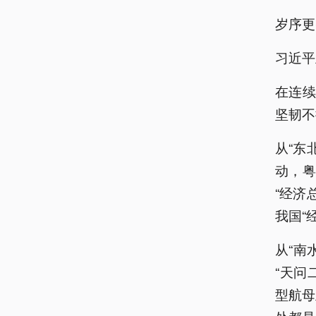
岁序更
习近平
在连
坚韧不
从“东
动，粤
“经济
我国“
从“南
“天问
型航母