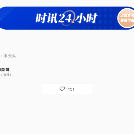
：
李金凤
视新闻
用心你放心
451
53
视网友um8dbs