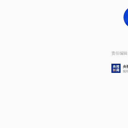
责任编辑
央
我
评论
5
央