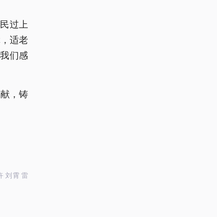
人民过上
障，适老
，我们感
奉献，铸
卉 刘霄 雷