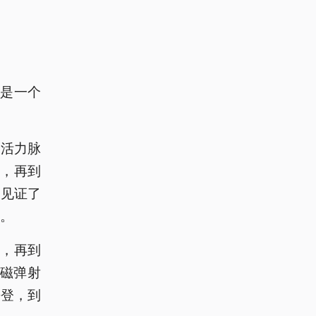
是一个
带活力脉
”，再到
们见证了
”。
”，再到
电磁弹射
攀登，到