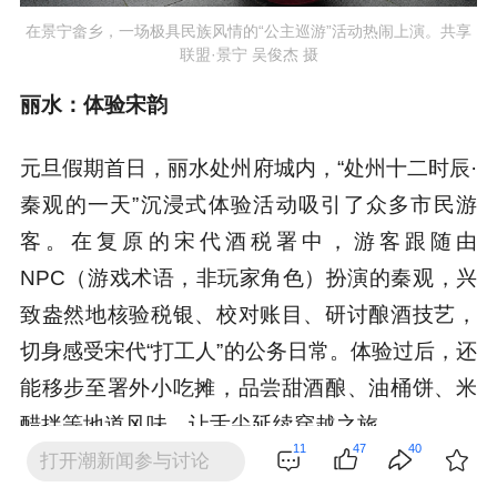
在景宁畲乡，一场极具民族风情的“公主巡游”活动热闹上演。共享
联盟·景宁 吴俊杰 摄
丽水：体验宋韵
元旦假期首日，丽水处州府城内，“处州十二时辰·
秦观的一天”沉浸式体验活动吸引了众多市民游
客。在复原的宋代酒税署中，游客跟随由
NPC（游戏术语，非玩家角色）扮演的秦观，兴
致盎然地核验税银、校对账目、研讨酿酒技艺，
切身感受宋代“打工人”的公务日常。体验过后，还
能移步至署外小吃摊，品尝甜酒酿、油桶饼、米
醋拌等地道风味，让舌尖延续穿越之旅。
11
47
40
打开潮新闻参与讨论
“以前只知道大词人秦观曾在处州任监酒税官，具