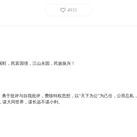
4931
国旺，民富国强，江山永固，民族振兴！
命，勇于批评与自我批评，费除特权思想，以“天下为公”为己任，公而忘私
，谋大同世界，谋长远不谋小利。
筑中国梦
制体系建设，打好十五五开局坚实基础！