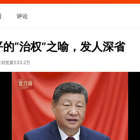
刊
评论
平的“治权”之喻，发人深省
5
浏览量
533.2万