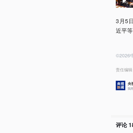
3月5
近平等
©20
责任编辑
央
我
评论
1