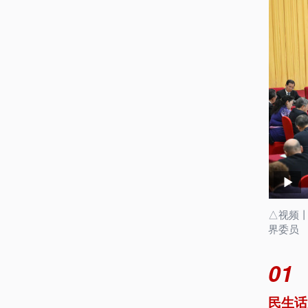
△视频
界委员
01
民生话