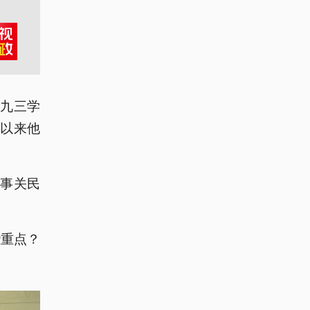
、九三学
年以来他
是事关民
些重点？