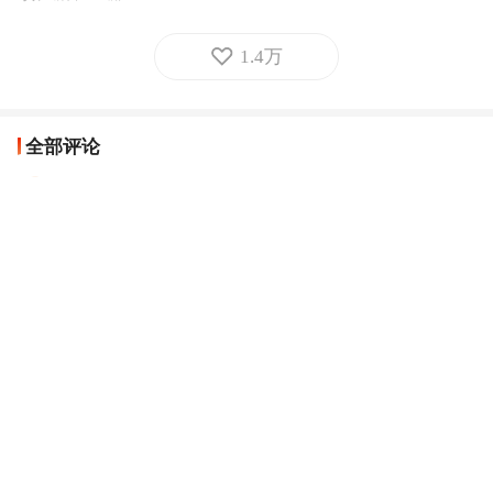
1.4万
全部评论
叶子飞
2026 春天启航！
四川网友
03-17
回复
人民日报网友KSJyOv
“十五五”开局之年，万物复苏之际，按照总部署总方
针，启程！为了千万百姓对美好生活向往，拼搏！
北京网友
03-17
回复
tttyyy12345678
重在抓落实
陕西网友
03-17
回复