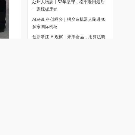
处州人物志丨52年坚守，松阳老街最后
一家棕板床铺
AI乌镇 科创桐乡｜桐乡造机器人跑进40
多家国际机场
创新浙江·AI观察丨未来食品，用算法调
出美味
特稿丨河南瓜事：全网助农背后的冷思考