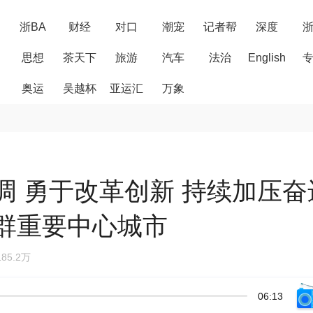
浙BA
财经
对口
潮宠
记者帮
深度
思想
茶天下
旅游
汽车
法治
English
奥运
吴越杯
亚运汇
万象
调 勇于改革创新 持续加压奋
群重要中心城市
85.2万
06:13