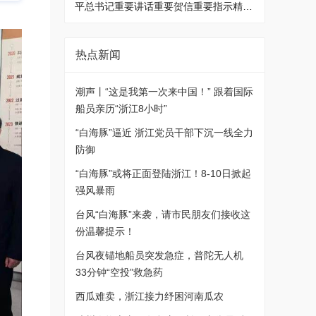
平总书记重要讲话重要贺信重要指示精神
研究我省贯彻落实意见 省委书记王浩主
持
热点新闻
潮声丨“这是我第一次来中国！” 跟着国际
船员亲历“浙江8小时”
“白海豚”逼近 浙江党员干部下沉一线全力
防御
“白海豚”或将正面登陆浙江！8-10日掀起
强风暴雨
台风“白海豚”来袭，请市民朋友们接收这
份温馨提示！
台风夜锚地船员突发急症，普陀无人机
33分钟“空投”救急药
西瓜难卖，浙江接力纾困河南瓜农