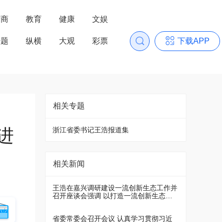
浙商
教育
健康
文娱
专题
纵横
大观
彩票
下载APP
相关专题
进
浙江省委书记王浩报道集
相关新闻
王浩在嘉兴调研建设一流创新生态工作并
召开座谈会强调 以打造一流创新生态的
实际成效 推动创新浙江建设全面成势
省委常委会召开会议 认真学习贯彻习近