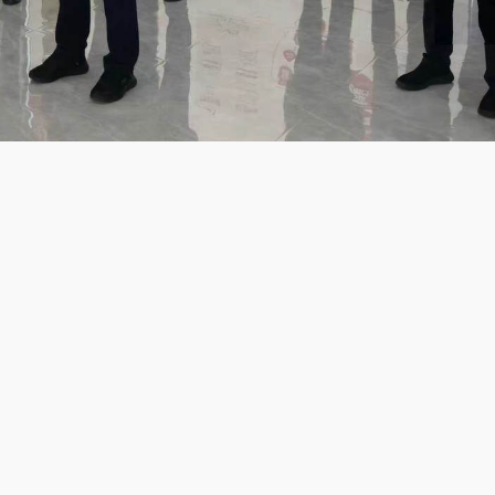
理工大学长三角研究院（嘉兴）。潮新闻记者 李震宇 摄