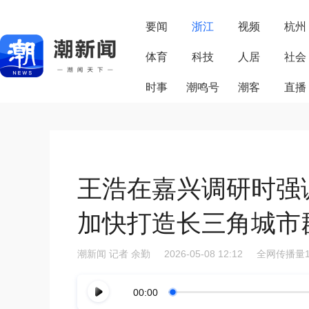
要闻
浙江
视频
杭州
体育
科技
人居
社会
时事
潮鸣号
潮客
直播
王浩在嘉兴调研时强
加快打造长三角城市
潮新闻
记者 余勤
2026-05-08 12:12
全网传播量1
00:00