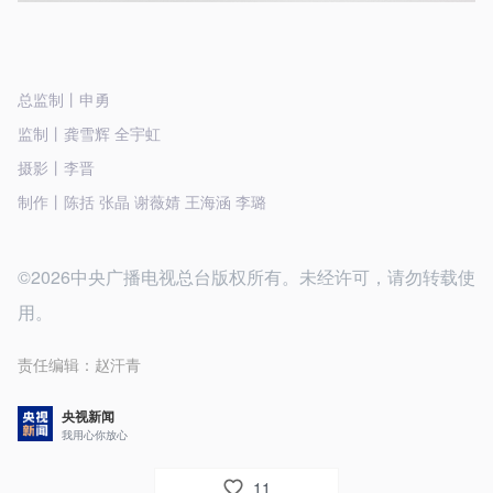
总监制丨申勇
监制丨龚雪辉 全宇虹
摄影丨李晋
制作丨陈括 张晶 谢薇婧 王海涵 李璐
©2026中央广播电视总台版权所有。未经许可，请勿转载使
用。
责任编辑：
赵汗青
央视新闻
我用心你放心
11