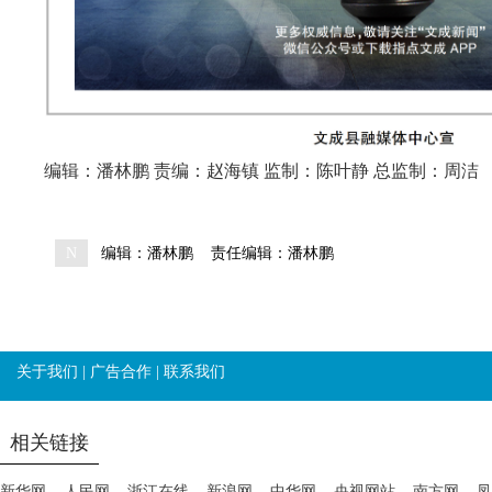
编辑：潘林鹏 责编：赵海镇 监制：陈叶静 总监制：周洁
N
编辑：潘林鹏
责任编辑：潘林鹏
关于我们
|
广告合作
|
联系我们
相关链接
新华网
人民网
浙江在线
新浪网
中华网
央视网站
南方网
凤