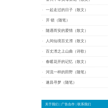
一起走过的日子（散文）
开 锁（随笔）
随遇而安的爱情（散文）
人间仙境百丈漈（散文）
百丈漈之上山曲（诗歌）
春暖花开的记忆（散文）
河流一样的田野（随笔）
遂昌寻梦（随笔）
关于我们
|
广告合作
|
联系我们