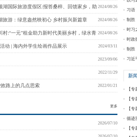
以习
天顶湖国际旅游度假区:报答桑梓、回馈家乡，助
2024/08/26
习语
天湖旅游：绿意盎然映初心 乡村振兴新篇章
2024/08/26
制胜
时习
川村:“一元”租金助力新时代美丽乡村，绿水青
2024/08/26
时政
活动 | 海内外学生绘画作品展示
2024/03/11
制胜
习近
2023/09/06
2022/11/29
新
增效路上的几点思索
2022/01/21
【专
【专
更多
【专
循迹
2026/07/10
【专
2026/07/10