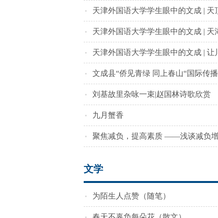
高山小镇发展典范
天津外国语大学学生眼中的文成 | 
力乡村振兴
天津外国语大学学生眼中的文成 | 
天津外国语大学学生眼中的文成 | 让
山中蹚出共富路
文成县“侨见青绿 同上春山“国际传播
刘基故里杂咏一束|赵国林诗歌欣赏
九月蟹香
聚焦减负，提高素质 ——浅谈减负
文学
为陌生人点赞（随笔）
春天不辜负每朵花（散文）