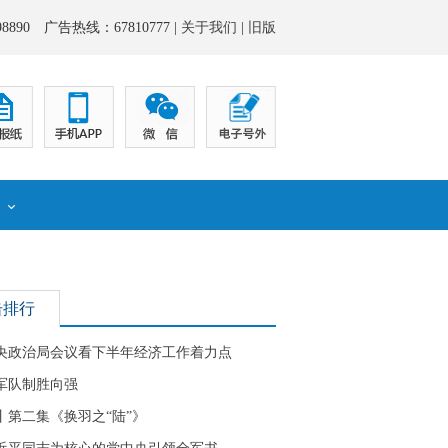
8890 广告热线：67810777 |
关于我们
|
旧版
化
击排行
央政治局会议看下半年经济工作着力点
军队制胜向强
丨第二集《换羽之“陆”》