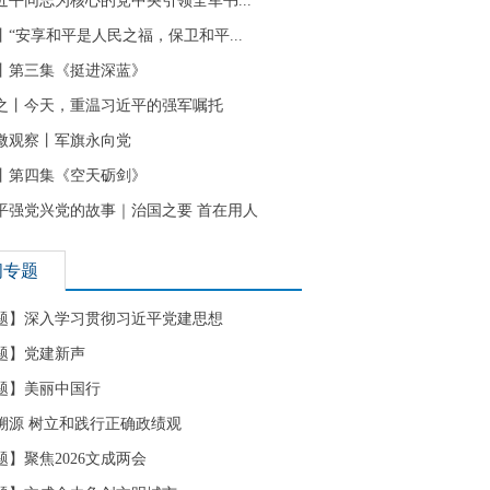
近平同志为核心的党中央引领全军书...
丨“安享和平是人民之福，保卫和平...
丨第三集《挺进深蓝》
之丨今天，重温习近平的强军嘱托
微观察丨军旗永向党
丨第四集《空天砺剑》
平强党兴党的故事｜治国之要 首在用人
闻专题
题】深入学习贯彻习近平党建思想
题】党建新声
题】美丽中国行
溯源 树立和践行正确政绩观
题】聚焦2026文成两会