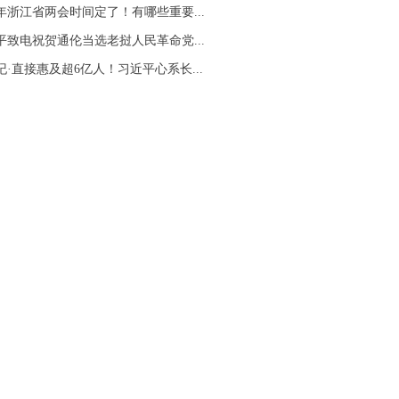
26年浙江省两会时间定了！有哪些重要...
平致电祝贺通伦当选老挝人民革命党...
纪·直接惠及超6亿人！习近平心系长...