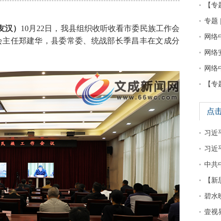
【专
专题 
友汉）
10月22日，我县组织收听收看市委民族工作会
网络
会主任郑建华，县委常委、统战部长季昌丰在文成分
网络
网络
【专
点
习近平
习近
中共
【新
碧水
壹视