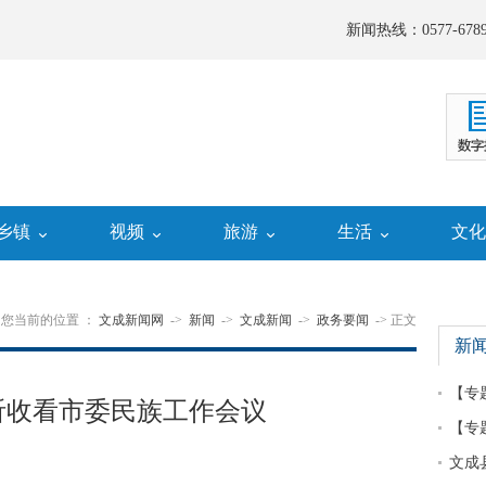
新闻热线：0577-6789
乡镇
视频
旅游
生活
文
您当前的位置 ：
文成新闻网
->
新闻
->
文成新闻
->
政务要闻
-> 正文
新
【专
听收看市委民族工作会议
【专
文成