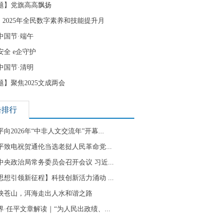
题】党旗高高飘扬
| 2025年全民数字素养和技能提升月
中国节·端午
安全 e企守护
中国节·清明
题】聚焦2025文成两会
击排行
向2026年“中非人文交流年”开幕...
平致电祝贺通伦当选老挝人民革命党...
中央政治局常务委员会召开会议 习近...
思想引领新征程】科技创新活力涌动 ...
映苍山，洱海走出人水和谐之路
界·任平文章解读｜“为人民出政绩、...