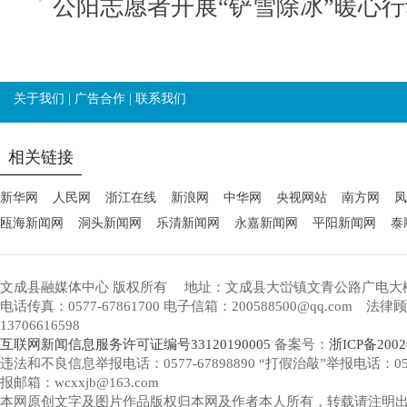
公阳志愿者开展“铲雪除冰”暖心行
关于我们
|
广告合作
|
联系我们
相关链接
新华网
人民网
浙江在线
新浪网
中华网
央视网站
南方网
凤
瓯海新闻网
洞头新闻网
乐清新闻网
永嘉新闻网
平阳新闻网
泰
文成县融媒体中心 版权所有
地址：文成县大峃镇文青公路广电大
电话传真：0577-67861700 电子信箱：200588500@qq.com 
13706616598
互联网新闻信息服务许可证编号33120190005
备案号：
浙ICP备2002
违法和不良信息举报电话：0577-67898890 “打假治敲”举报电话：0577-
报邮箱：wcxxjb@163.com
本网原创文字及图片作品版权归本网及作者本人所有，转载请注明