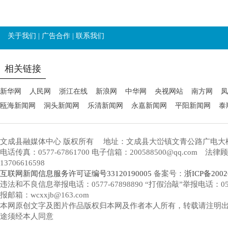
关于我们
|
广告合作
|
联系我们
相关链接
新华网
人民网
浙江在线
新浪网
中华网
央视网站
南方网
凤
瓯海新闻网
洞头新闻网
乐清新闻网
永嘉新闻网
平阳新闻网
泰
文成县融媒体中心 版权所有
地址：文成县大峃镇文青公路广电大
电话传真：0577-67861700 电子信箱：200588500@qq.com 
13706616598
互联网新闻信息服务许可证编号33120190005
备案号：
浙ICP备2002
违法和不良信息举报电话：0577-67898890 “打假治敲”举报电话：0577-
报邮箱：wcxxjb@163.com
本网原创文字及图片作品版权归本网及作者本人所有，转载请注明
途须经本人同意