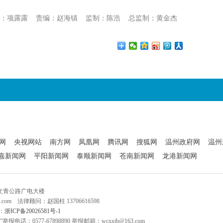
：项露露
责编：赵海镇
监制：陈浩
总监制：黄金杰
网
央视网站
南方网
凤凰网
腾讯网
搜狐网
温州政府网
温州
嘉新闻网
平阳新闻网
泰顺新闻网
苍南新闻网
龙港新闻网
文青公路广电大楼
q.com 法律顾问：赵国柱 13706616598
：
浙ICP备20026581号-1
电话：0577-67898890 举报邮箱：wcxxjb@163.com