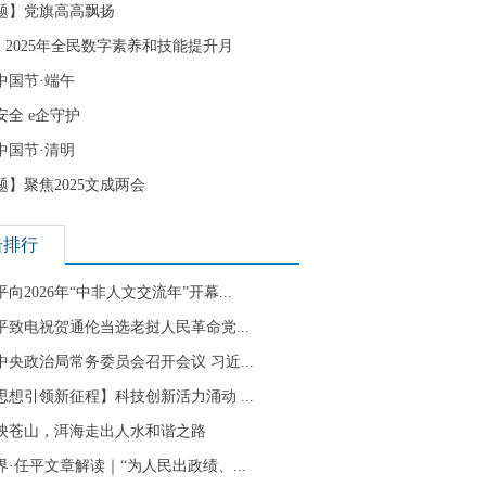
题】党旗高高飘扬
| 2025年全民数字素养和技能提升月
中国节·端午
安全 e企守护
中国节·清明
题】聚焦2025文成两会
击排行
向2026年“中非人文交流年”开幕...
平致电祝贺通伦当选老挝人民革命党...
中央政治局常务委员会召开会议 习近...
思想引领新征程】科技创新活力涌动 ...
映苍山，洱海走出人水和谐之路
界·任平文章解读｜“为人民出政绩、...