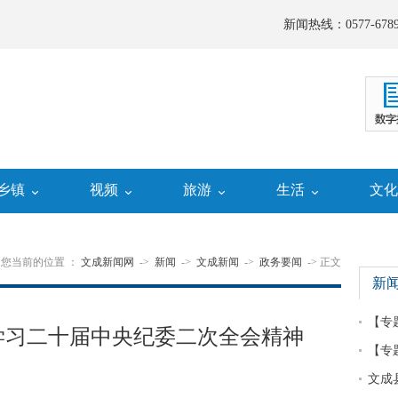
新闻热线：0577-6789
乡镇
视频
旅游
生活
文
您当前的位置 ：
文成新闻网
->
新闻
->
文成新闻
->
政务要闻
-> 正文
新
【专
学习二十届中央纪委二次全会精神
【专
文成