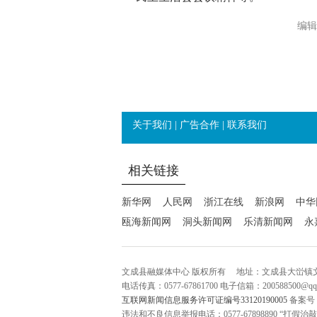
编辑
关于我们
|
广告合作
|
联系我们
相关链接
新华网
人民网
浙江在线
新浪网
中华
瓯海新闻网
洞头新闻网
乐清新闻网
永
文成县融媒体中心 版权所有
地址：文成县大峃镇
电话传真：0577-67861700 电子信箱：200588500@q
互联网新闻信息服务许可证编号33120190005
备案号
违法和不良信息举报电话：0577-67898890 “打假治敲”举报