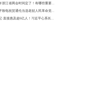
26年浙江省两会时间定了！有哪些重要...
平致电祝贺通伦当选老挝人民革命党...
纪·直接惠及超6亿人！习近平心系长...