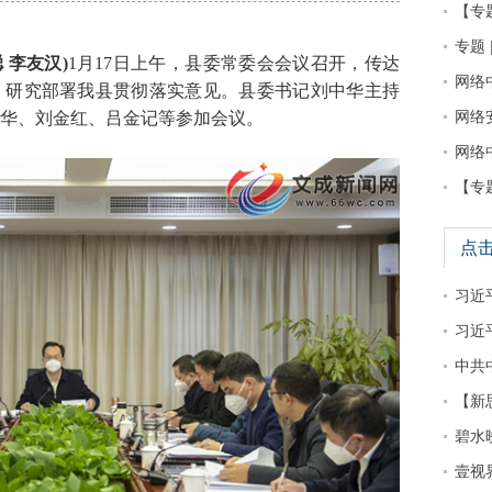
【专
专题 
 李友汉)
1月17日上午，县委常委会会议召开，传达
网络
，研究部署我县贯彻落实意见。县委书记刘中华主持
华、刘金红、吕金记等参加会议。
网络
网络
【专
点
习近平
习近
中共
【新
碧水
壹视