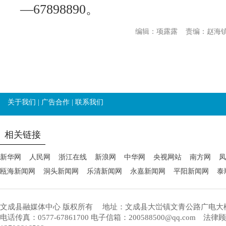
—67898890。
编辑：项露露
责编：赵海
关于我们
|
广告合作
|
联系我们
相关链接
新华网
人民网
浙江在线
新浪网
中华网
央视网站
南方网
凤
瓯海新闻网
洞头新闻网
乐清新闻网
永嘉新闻网
平阳新闻网
泰
文成县融媒体中心 版权所有
地址：文成县大峃镇文青公路广电大
电话传真：0577-67861700 电子信箱：200588500@qq.com 