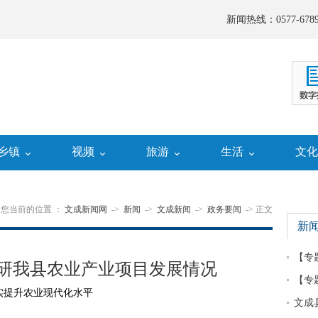
新闻热线：0577-6789
乡镇
视频
旅游
生活
文
您当前的位置 ：
文成新闻网
->
新闻
->
文成新闻
->
政务要闻
-> 正文
新
【专
研我县农业产业项目发展情况
【专
实提升农业现代化水平
文成