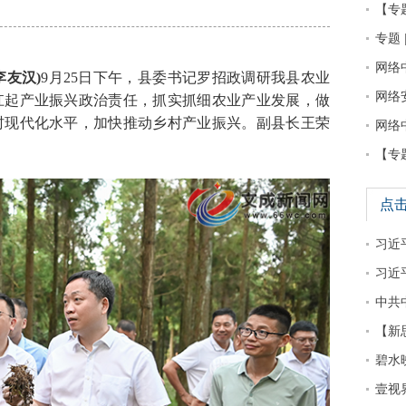
【专
专题 
网络
李友汉)
9月25日下午，县委书记罗招政调研我县农业
网络
扛起产业振兴政治责任，抓实抓细农业产业发展，做
村现代化水平，加快推动乡村产业振兴。副县长王荣
网络
【专
点
习近平
习近
中共
【新
碧水
壹视