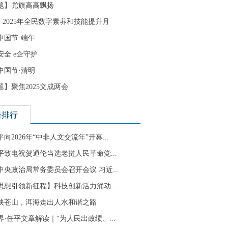
题】党旗高高飘扬
| 2025年全民数字素养和技能提升月
中国节·端午
安全 e企守护
中国节·清明
题】聚焦2025文成两会
击排行
向2026年“中非人文交流年”开幕...
平致电祝贺通伦当选老挝人民革命党...
中央政治局常务委员会召开会议 习近...
思想引领新征程】科技创新活力涌动 ...
映苍山，洱海走出人水和谐之路
界·任平文章解读｜“为人民出政绩、...