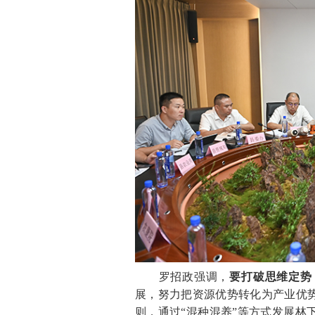
罗招政强调，
要打破
思维定势
展，努力把资源优势转化为产业优
则，通过“混种混养”等方式发展林