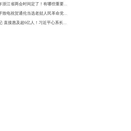
26年浙江省两会时间定了！有哪些重要...
平致电祝贺通伦当选老挝人民革命党...
纪·直接惠及超6亿人！习近平心系长...