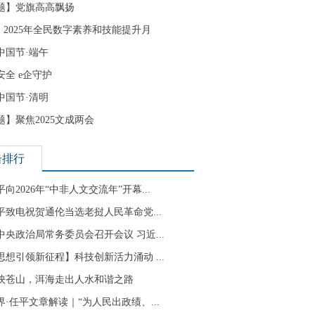
题】党旗高高飘扬
| 2025年全民数字素养和技能提升月
中国节·端午
安全 e企守护
中国节·清明
题】聚焦2025文成两会
击排行
向2026年“中非人文交流年”开幕...
平致电祝贺通伦当选老挝人民革命党...
中央政治局常务委员会召开会议 习近...
思想引领新征程】科技创新活力涌动 ...
映苍山，洱海走出人水和谐之路
界·任平文章解读｜“为人民出政绩、...