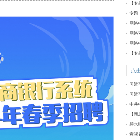
【专
专题 
网络
网络
网络
【专
点
习近平
习近
中共
【新
碧水
壹视