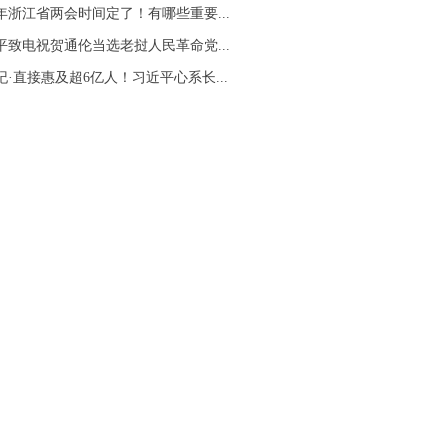
26年浙江省两会时间定了！有哪些重要...
平致电祝贺通伦当选老挝人民革命党...
纪·直接惠及超6亿人！习近平心系长...