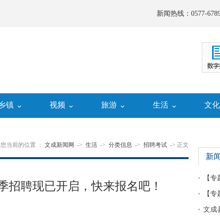
新闻热线：0577-6789
乡镇
视频
旅游
生活
文
您当前的位置 ：
文成新闻网
->
生活
->
分类信息
->
招聘考试
-> 正文
新
【专
春季招聘现已开启，快来报名吧！
【专
文成