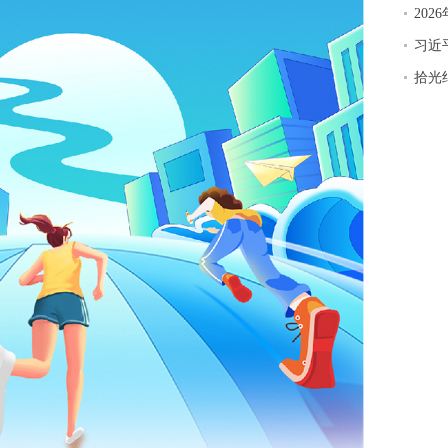
20
习近
拾光