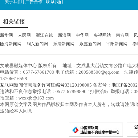
关于我们
|
广告合作
|
联系我们
相关链接
新华网
人民网
浙江在线
新浪网
中华网
央视网站
南方网
凤
瓯海新闻网
洞头新闻网
乐清新闻网
永嘉新闻网
平阳新闻网
泰
文成县融媒体中心 版权所有
地址：文成县大峃镇文青公路广电大
电话传真：0577-67861700 电子信箱：200588500@qq.com 
13706616598
互联网新闻信息服务许可证编号33120190005
备案号：
浙ICP备2002
违法和不良信息举报电话：0577-67898890 “打假治敲”举报电话：0577-
报邮箱：wcxxjb@163.com
本网原创文字及图片作品版权归本网及作者本人所有，转载请注明
途须经本人同意