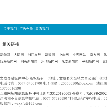
关于我们
|
广告合作
|
联系我们
相关链接
新华网
人民网
浙江在线
新浪网
中华网
央视网站
南方网
凤
瓯海新闻网
洞头新闻网
乐清新闻网
永嘉新闻网
平阳新闻网
泰
文成县融媒体中心 版权所有
地址：文成县大峃镇文青公路广电大
电话传真：0577-67861700 电子信箱：200588500@qq.com 
13706616598
互联网新闻信息服务许可证编号33120190005
备案号：
浙ICP备2002
违法和不良信息举报电话：0577-67898890 “打假治敲”举报电话：0577-
报邮箱：wcxxjb@163.com