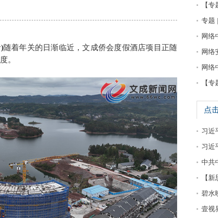
【专
专题 
网络
)
随着年关的日渐临近，文成侨会度假酒店项目正随
网络
度。
网络
【专
点
习近平
习近
中共
【新
碧水
壹视