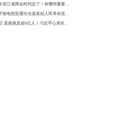
26年浙江省两会时间定了！有哪些重要...
平致电祝贺通伦当选老挝人民革命党...
纪·直接惠及超6亿人！习近平心系长...