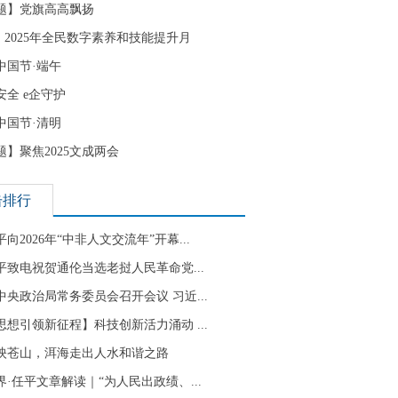
题】党旗高高飘扬
| 2025年全民数字素养和技能提升月
中国节·端午
安全 e企守护
中国节·清明
题】聚焦2025文成两会
击排行
向2026年“中非人文交流年”开幕...
平致电祝贺通伦当选老挝人民革命党...
中央政治局常务委员会召开会议 习近...
思想引领新征程】科技创新活力涌动 ...
映苍山，洱海走出人水和谐之路
界·任平文章解读｜“为人民出政绩、...