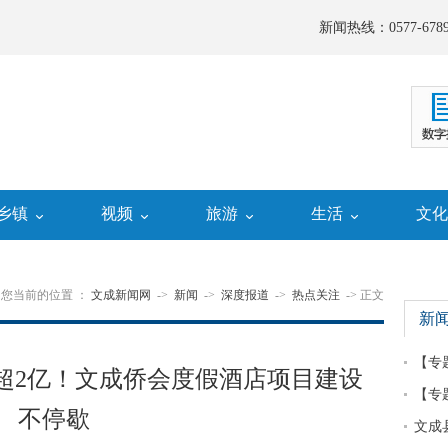
新闻热线：0577-6789
乡镇
视频
旅游
生活
文
您当前的位置 ：
文成新闻网
->
新闻
->
深度报道
->
热点关注
-> 正文
新
【专
超2亿！文成侨会度假酒店项目建设
【专
不停歇
文成