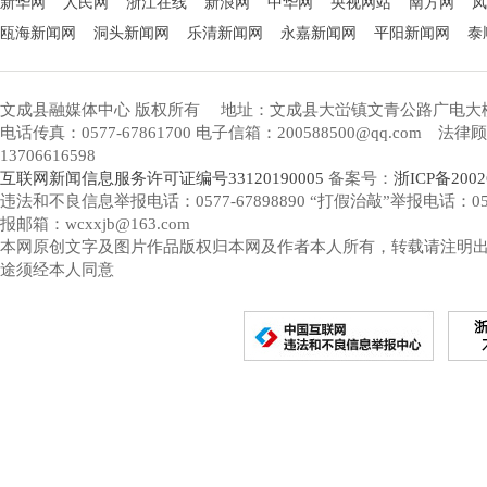
新华网
人民网
浙江在线
新浪网
中华网
央视网站
南方网
凤
瓯海新闻网
洞头新闻网
乐清新闻网
永嘉新闻网
平阳新闻网
泰
文成县融媒体中心 版权所有
地址：文成县大峃镇文青公路广电大
电话传真：0577-67861700 电子信箱：200588500@qq.com 
13706616598
互联网新闻信息服务许可证编号33120190005
备案号：
浙ICP备2002
违法和不良信息举报电话：0577-67898890 “打假治敲”举报电话：0577-
报邮箱：wcxxjb@163.com
本网原创文字及图片作品版权归本网及作者本人所有，转载请注明
途须经本人同意