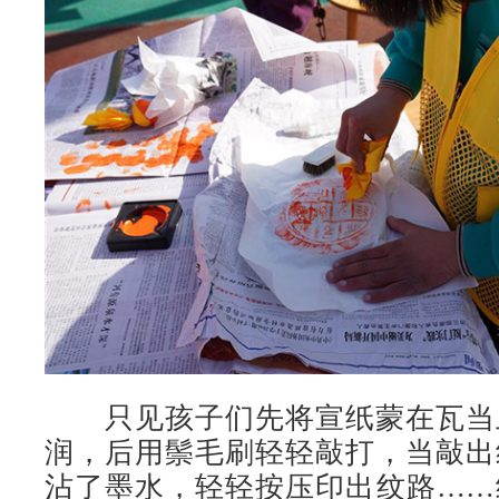
只见孩子们先将宣纸蒙在瓦当
润，后用鬃毛刷轻轻敲打，当敲出
沾了墨水，轻轻按压印出纹路……