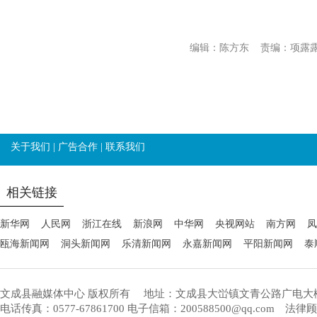
编辑：陈方东
责编：项露
关于我们
|
广告合作
|
联系我们
相关链接
新华网
人民网
浙江在线
新浪网
中华网
央视网站
南方网
凤
瓯海新闻网
洞头新闻网
乐清新闻网
永嘉新闻网
平阳新闻网
泰
文成县融媒体中心 版权所有
地址：文成县大峃镇文青公路广电大
电话传真：0577-67861700 电子信箱：200588500@qq.com 