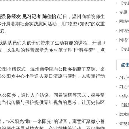
【专
专题 
 陈经友 见习记者 陈佳怡)
近日，温州商学院师生
网络
乡开展暑期社会实践慰问活动，用“物资+知识”的双重
彩。
网络
网络
队队员们为孩子们带来了生动有趣的课程，开设ai
【专
，以生动的科普课堂为乡村孩子种下“科学梦”，点
点
公阳捐赠仪式，温州商学院向公阳乡捐赠了空调、桌
和公阳乡中心小学送去夏日清凉与便利，以实际行动
习近平
习近
入公阳乡，通过入户访谈、问卷调研等形式，探寻留
中共
的当代传播与保护提供青年视角的思考，让历史街区
【新
碧水
e米阳光”取“一米阳光”的谐音，寓意汇聚微小善
壹视
组织师生开展科技支教、产业帮扶等活动，不仅做物