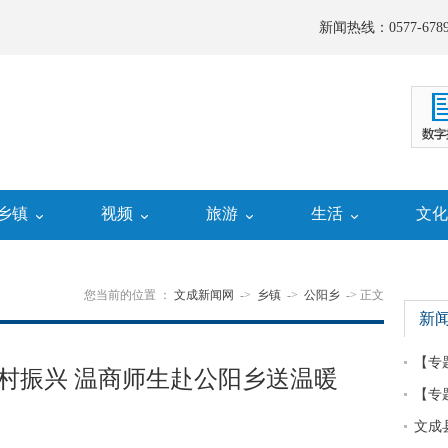
新闻热线：0577-6789
乡镇
视频
旅游
生活
文
您当前的位置 ：
文成新闻网
->
乡镇
->
公阳乡
-> 正文
新
【专
乡村振兴 温商师生赴公阳乡送温暖
【专
文成