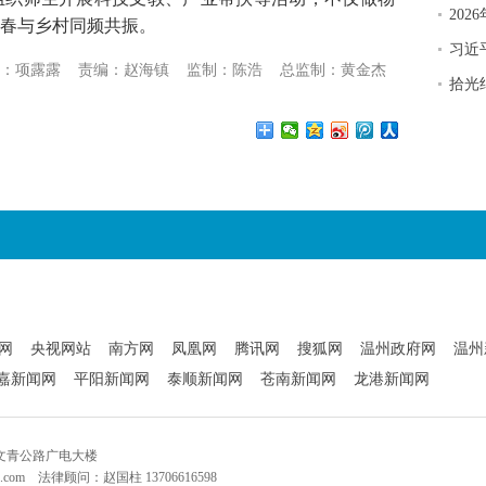
20
春与乡村同频共振。
习近
：项露露
责编：赵海镇
监制：陈浩
总监制：黄金杰
拾光
网
央视网站
南方网
凤凰网
腾讯网
搜狐网
温州政府网
温州
嘉新闻网
平阳新闻网
泰顺新闻网
苍南新闻网
龙港新闻网
文青公路广电大楼
q.com 法律顾问：赵国柱 13706616598