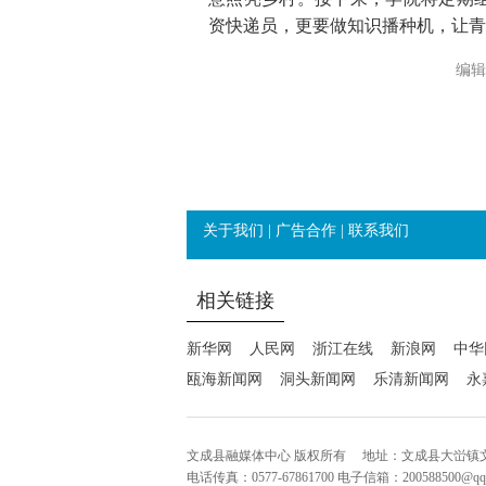
资快递员，更要做知识播种机，让青
编辑
关于我们
|
广告合作
|
联系我们
相关链接
新华网
人民网
浙江在线
新浪网
中华
瓯海新闻网
洞头新闻网
乐清新闻网
永
文成县融媒体中心 版权所有
地址：文成县大峃镇
电话传真：0577-67861700 电子信箱：200588500@q