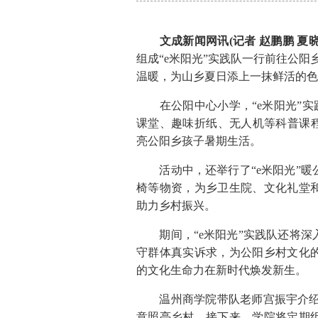
文成新闻网讯(记者 赵鹏鹏 夏晓强
组成“e米阳光”实践队一行前往公阳
温暖，为山乡夏日添上一抹鲜活的色
在公阳中心小学，“e米阳光”实践
课堂、趣味折纸、无人机等科普课程
亮公阳乡孩子暑期生活。
活动中，还举行了“e米阳光”暖
椅等物资，为乡卫生院、文化礼堂
助力乡村振兴。
期间，“e米阳光”实践队还将深
守群体真实诉求，为公阳乡村文化
的文化生命力在新时代焕发新生。
温州商学院带队老师宫振宇介绍，“
意照亮乡村。接下来，学院将定期