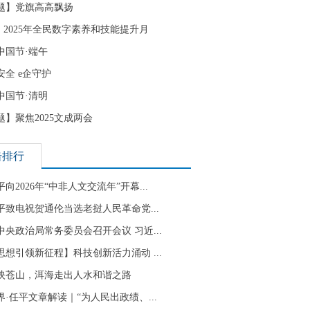
题】党旗高高飘扬
| 2025年全民数字素养和技能提升月
中国节·端午
安全 e企守护
中国节·清明
题】聚焦2025文成两会
击排行
向2026年“中非人文交流年”开幕...
平致电祝贺通伦当选老挝人民革命党...
中央政治局常务委员会召开会议 习近...
思想引领新征程】科技创新活力涌动 ...
映苍山，洱海走出人水和谐之路
界·任平文章解读｜“为人民出政绩、...