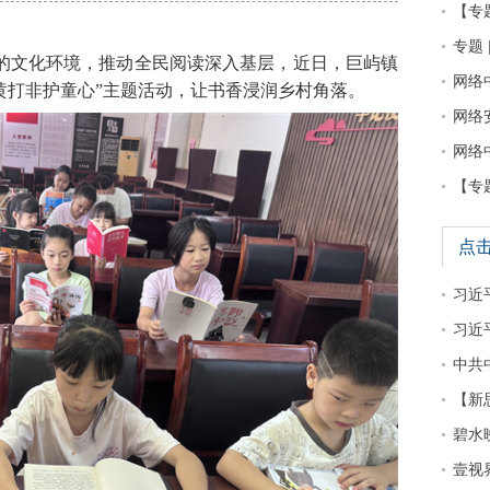
【专
专题 
的文化环境，推动全民阅读深入基层，近日，巨屿镇
网络
黄打非护童心”主题活动，让书香浸润乡村角落。
网络
网络
【专
点
习近平
习近
中共
【新
碧水
壹视