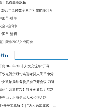
题】党旗高高飘扬
| 2025年全民数字素养和技能提升月
中国节·端午
安全 e企守护
中国节·清明
题】聚焦2025文成两会
击排行
向2026年“中非人文交流年”开幕...
平致电祝贺通伦当选老挝人民革命党...
中央政治局常务委员会召开会议 习近...
思想引领新征程】科技创新活力涌动 ...
映苍山，洱海走出人水和谐之路
界·任平文章解读｜“为人民出政绩、...