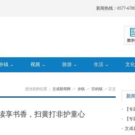
新闻热线：0577-6789
乡镇
视频
旅游
生活
文
您当前的位置 ：
文成新闻网
->
乡镇
->
巨屿镇
-> 正文
新
【专
读享书香，扫黄打非护童心
【专
文成