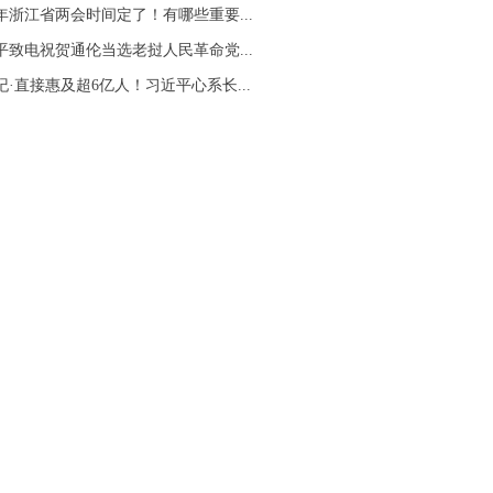
26年浙江省两会时间定了！有哪些重要...
平致电祝贺通伦当选老挝人民革命党...
纪·直接惠及超6亿人！习近平心系长...