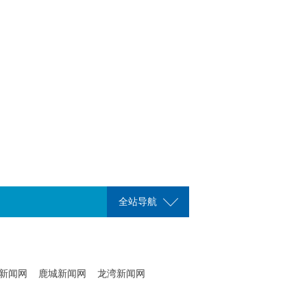
全站导航
新闻网
鹿城新闻网
龙湾新闻网