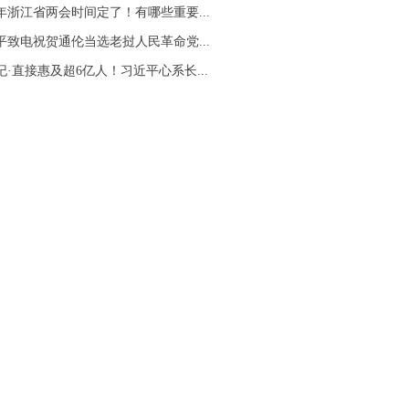
26年浙江省两会时间定了！有哪些重要...
平致电祝贺通伦当选老挝人民革命党...
纪·直接惠及超6亿人！习近平心系长...