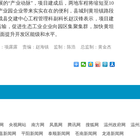
展的“产业动脉”，项目建成后，两地车程将缩短至10
产业园企业带来实实在在的便利，县城到黄坦镇路段
成县交建中心工程管理科副科长赵汉锋表示，项目建
运输，促进生态工业企业向园区集聚集群，加快黄坦
面提升开发区能级和水平。
：项露露
责编：赵海镇
监制：陈浩
总监制：黄金杰
网
央视网站
南方网
凤凰网
腾讯网
搜狐网
温州政府网
温州
嘉新闻网
平阳新闻网
泰顺新闻网
苍南新闻网
龙港新闻网