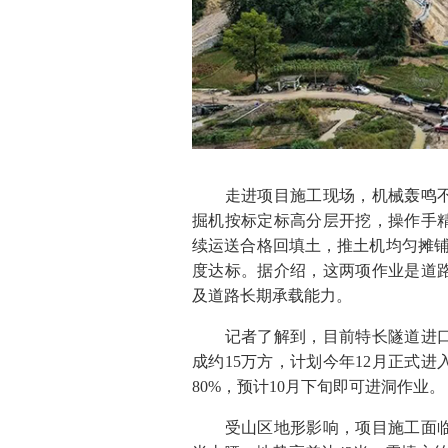
走进项目施工现场，机械轰鸣不
掘机按标定标高分层开挖，操作手
续运送合格回填土，推土机均匀摊铺
度达标。据介绍，这两项作业是道
及道路长期承载能力。
记者了解到，目前特长隧道进口
成约15万方，计划今年12月正式
80%，预计10月下旬即可进洞作业。
受山区地形影响，项目施工面临