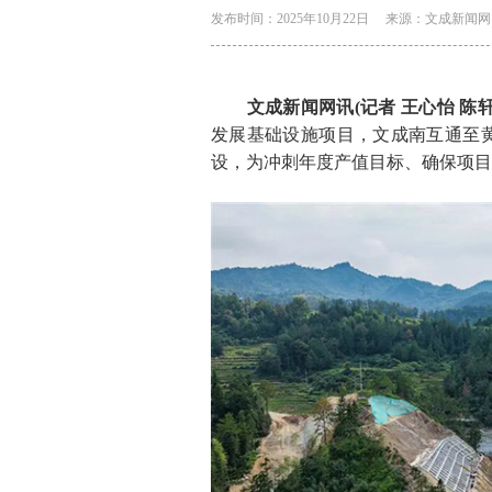
发布时间：2025年10月22日
来源：文成新闻网
文成新闻网讯(记者 王心怡 陈轩 
发展基础设施项目，文成南互通至黄
设，为冲刺年度产值目标、确保项目