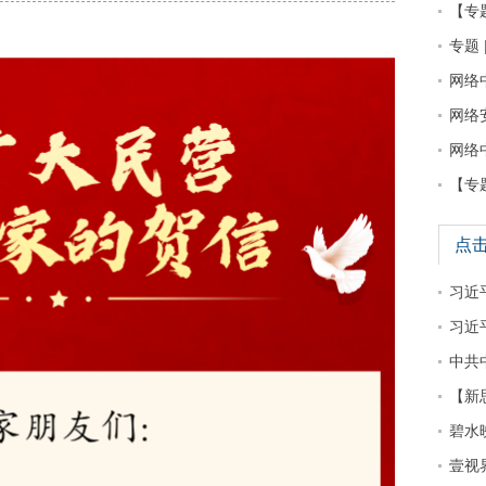
【专
专题 
网络
网络
网络
【专
点
习近平
习近
中共
【新
碧水
壹视