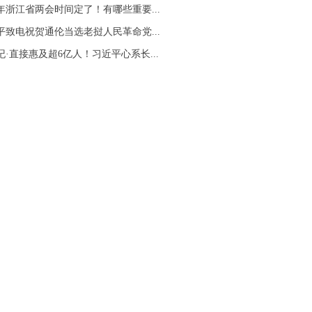
26年浙江省两会时间定了！有哪些重要...
平致电祝贺通伦当选老挝人民革命党...
纪·直接惠及超6亿人！习近平心系长...