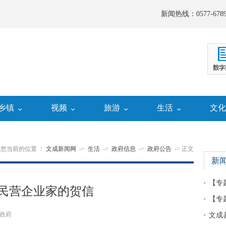
新闻热线：0577-6789
乡镇
视频
旅游
生活
文
您当前的位置 ：
文成新闻网
->
生活
->
政府信息
->
政府公告
-> 正文
新
【专
民营企业家的贺信
【专
政府
文成