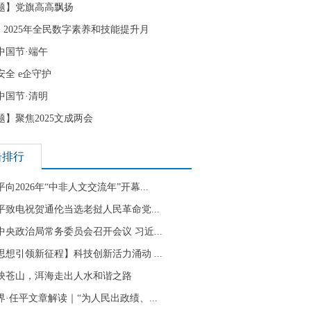
题】党旗高高飘扬
| 2025年全民数字素养和技能提升月
中国节·端午
安全 e企守护
中国节·清明
题】聚焦2025文成两会
击排行
向2026年“中非人文交流年”开幕...
平致电祝贺通伦当选老挝人民革命党...
中央政治局常务委员会召开会议 习近...
思想引领新征程】科技创新活力涌动 ...
映苍山，洱海走出人水和谐之路
界·任平文章解读｜“为人民出政绩、...