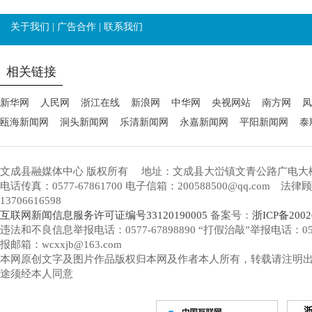
关于我们
|
广告合作
|
联系我们
相关链接
新华网
人民网
浙江在线
新浪网
中华网
央视网站
南方网
凤
瓯海新闻网
洞头新闻网
乐清新闻网
永嘉新闻网
平阳新闻网
泰
文成县融媒体中心 版权所有
地址：文成县大峃镇文青公路广电大
电话传真：0577-67861700 电子信箱：200588500@qq.com 
13706616598
互联网新闻信息服务许可证编号33120190005
备案号：
浙ICP备2002
违法和不良信息举报电话：0577-67898890 “打假治敲”举报电话：0577-
报邮箱：wcxxjb@163.com
本网原创文字及图片作品版权归本网及作者本人所有，转载请注明
途须经本人同意