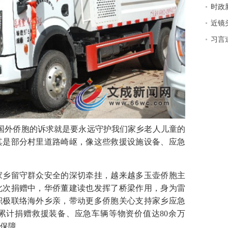
时政
近镜
习言
外侨胞的诉求就是要永远守护我们家乡老人儿童的
其是部分村里道路崎岖，像这些救援设施设备、应急
乡留守群众安全的深切牵挂，越来越多玉壶侨胞主
此次捐赠中，华侨董建读也发挥了桥梁作用，身为雷
积极联络海外乡亲，带动更多侨胞关心支持家乡应急
累计捐赠救援装备、应急车辆等物资价值达80余万
保障。