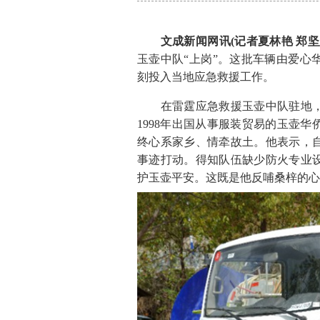
文成新闻网讯(记者夏林艳 郑坚
玉壶中队“上岗”。这批车辆由爱心
刻投入当地应急救援工作。
在雷霆应急救援玉壶中队驻地，
1998年出国从事服装贸易的玉壶
终心系家乡、情牵故土。他表示，
事迹打动。得知队伍缺少防火专业
护玉壶平安。这既是他反哺桑梓的心