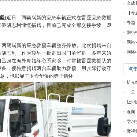
文成
【专
坚)
近日，两辆崭新的应急车辆正式在雷霆应急救援
专题 
华侨胡志利慷慨捐赠，目前已完成全部交接手续，即
网络
网络
两辆崭新的应急救援车辆整齐停放。此次捐赠来自
网络
华侨胡志利，作为较早一批走出国门的华侨，多年来始
自己身在海外却始终心系家乡，时常被雷霆救援队的
设备，便特意捐赠两台车辆助力救援，用实际行动守
点
意，也彰显了玉壶华侨的赤子情怀。
拾光
一见·
让中
近闻
学习
微视