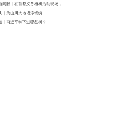
新闻眼丨在首都义务植树活动现场，...
头｜为山川大地增添锦绣
道丨习近平种下过哪些树？