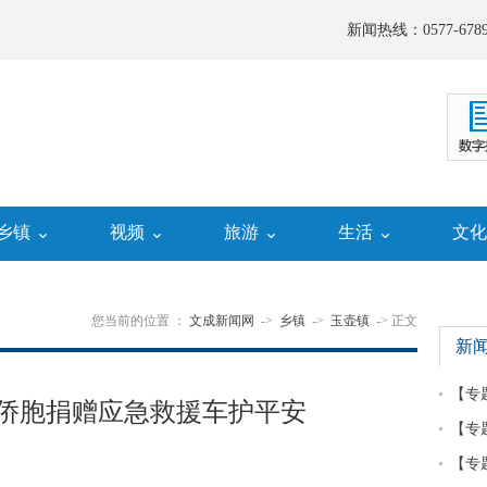
新闻热线：0577-6789
乡镇
视频
旅游
生活
文
您当前的位置 ：
文成新闻网
->
乡镇
->
玉壶镇
-> 正文
新
【专
侨胞捐赠应急救援车护平安
【专
【专