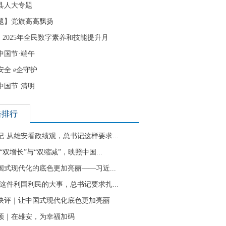
县人大专题
题】党旗高高飘扬
| 2025年全民数字素养和技能提升月
中国节·端午
安全 e企守护
中国节·清明
击排行
纪·从雄安看政绩观，总书记这样要求...
“双增长”与“双缩减”，映照中国...
国式现代化的底色更加亮丽——习近...
·这件利国利民的大事，总书记要求扎...
快评｜让中国式现代化底色更加亮丽
频｜在雄安，为幸福加码