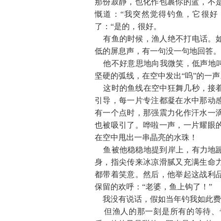
那份寂静，也化作包裹你的蓝，不
慨道：“我突然觉得钓鱼，它很好
了：“是的，很好。
有鱼的时候，渔人绝不打电话。如
低的屏息声，有一句没一句地回答。
他不好意思地向我微笑，低声地叫
坚硬的弧线，在空中发出“呜”的一
这时的鱼线在空中狂舞几秒，接着
引导，每一片专注都凝在水中那动
有一个点时，那强震力化作汗水一
也被吸引了。哗啦一声，一片耀眼
在空中甩出一串晶亮的水珠！
鱼被他稳稳地提到岸上，有力地蹦
身，指尖传来冰凉滑腻又充满生命
都带着笑意。然后，他举起这战利
保留的欢呼：“老婆，鱼上钩了！”
我没有说话，假如当年钓我如此费
但渔人的那一刻是所有的等待、