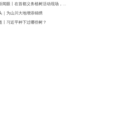
新闻眼丨在首都义务植树活动现场，...
头｜为山川大地增添锦绣
道丨习近平种下过哪些树？