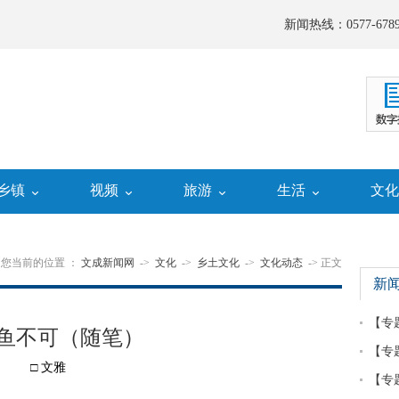
新闻热线：0577-6789
乡镇
视频
旅游
生活
文
您当前的位置 ：
文成新闻网
->
文化
->
乡土文化
->
文化动态
-> 正文
新
【专
鱼不可（随笔）
【专
□ 文雅
【专