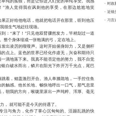
是单纯的孤独，而是让你进入幻觉的单纯享受。我感
时政
！”渔人觉得我在讽刺他的享受，在那边尬尬地笑
近镜
果正好给他电话，他就把电话开在那里，听到他压
习言
我很生气地赶往现场。
到：“来了！”只见他双臂骤然发力，竿稍划过一道
声。整个身体缩成一张饱满的弓，定在地上。
发出凌厉的嗖嗖声。这时开始俯身卸力，又是侧杆
感的点上。蓝色的世界已经化作虚无，兴奋和期待只
滴一滴地落下来。我真不能否定他的努力，我不自觉
的银白破水而出，鳞片在阳光下炸开万千光点，尾巴
跳着，鳃盖激烈开合。渔人单膝跪地，一手控住鱼
力的触感。他长长地、畅快地呼出一口气，那气息里
品，朝我的方向，喉咙里滚出一声纯粹、浑厚、毫无
力， 就可能不是今天的待遇了。
专注与角力，化作了掌心沉甸甸的、活蹦乱跳的快