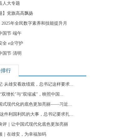
县人大专题
题】党旗高高飘扬
| 2025年全民数字素养和技能提升月
中国节·端午
安全 e企守护
中国节·清明
击排行
纪·从雄安看政绩观，总书记这样要求...
“双增长”与“双缩减”，映照中国...
国式现代化的底色更加亮丽——习近...
·这件利国利民的大事，总书记要求扎...
快评｜让中国式现代化底色更加亮丽
频｜在雄安，为幸福加码