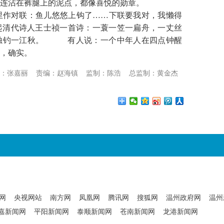
，连沾在裤腿上的泥点，都像喜悦的勋章。
作对联：鱼儿悠悠上钩了……下联要我对，我懒得
起清代诗人王士祯一首诗：一蓑一笠一扁舟，一丈丝
人独钓一江秋。 有人说：一个中年人在四点钟醒
，确实。
：张嘉丽
责编：赵海镇
监制：陈浩
总监制：黄金杰
网
央视网站
南方网
凤凰网
腾讯网
搜狐网
温州政府网
温州
嘉新闻网
平阳新闻网
泰顺新闻网
苍南新闻网
龙港新闻网