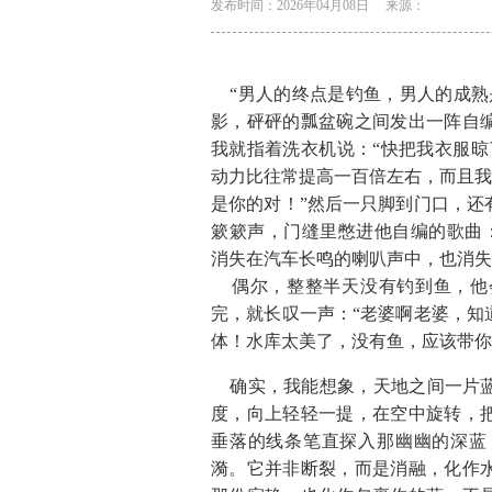
发布时间：2026年04月08日
来源：
“男人的终点是钓鱼，男人的成熟
影，砰砰的瓢盆碗之间发出一阵自
我就指着洗衣机说：“快把我衣服晾
动力比往常提高一百倍左右，而且我
是你的对！”然后一只脚到门口，还
簌簌声，门缝里憋进他自编的歌曲：“
消失在汽车长鸣的喇叭声中，也消失
偶尔，整整半天没有钓到鱼，他
完，就长叹一声：“老婆啊老婆，知
体！水库太美了，没有鱼，应该带你
确实，我能想象，天地之间一片蓝
度，向上轻轻一提，在空中旋转，
垂落的线条笔直探入那幽幽的深蓝
漪。它并非断裂，而是消融，化作