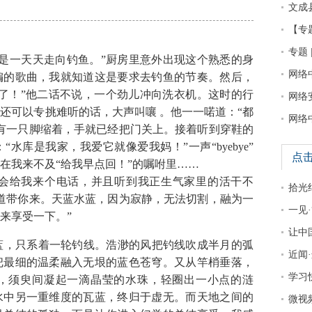
文成
【专
专题 
是一天天走向钓鱼。”厨房里意外出现这个熟悉的身
网络
编的歌曲，我就知道这是要求去钓鱼的节奏。然后，
了！”他二话不说，一个劲儿冲向洗衣机。这时的行
网络
还可以专挑难听的话，大声叫嚷 。他一一喏道：“都
网络
有一只脚缩着，手就已经把门关上。接着听到穿鞋的
水库是我家，我爱它就像爱我妈！”一声“byebye”
点
在我来不及“给我早点回！”的嘱咐里……
会给我来个电话，并且听到我正生气家里的活干不
拾光
道带你来。天蓝水蓝，因为寂静，无法切割，融为一
一见·
来享受一下。”
让中
，只系着一轮钓线。浩渺的风把钓线吹成半月的弧
近闻
把最细的温柔融入无垠的蓝色苍穹。又从竿梢垂落，
学习
，须臾间凝起一滴晶莹的水珠，轻圈出一小点的涟
水中另一重维度的瓦蓝，终归于虚无。而天地之间的
微视