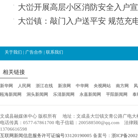
大峃开展高层小区消防安全入户宣
大峃镇：敲门入户送平安 规范充
关于我们
|
广告合作
|
联系我们
相关链接
新华网
人民网
浙江在线
新浪网
中华网
央视网站
南方网
凤
瓯海新闻网
洞头新闻网
乐清新闻网
永嘉新闻网
平阳新闻网
泰
文成县融媒体中心 版权所有
地址：文成县大峃镇文青公路广电大
电话传真：0577-67861700 电子信箱：200588500@qq.com 
13706616598
互联网新闻信息服务许可证编号33120190005
备案号：
浙ICP备2002