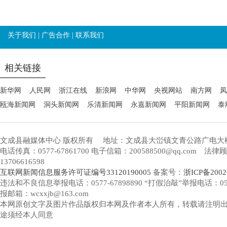
关于我们
|
广告合作
|
联系我们
相关链接
新华网
人民网
浙江在线
新浪网
中华网
央视网站
南方网
凤
瓯海新闻网
洞头新闻网
乐清新闻网
永嘉新闻网
平阳新闻网
泰
文成县融媒体中心 版权所有
地址：文成县大峃镇文青公路广电大
电话传真：0577-67861700 电子信箱：200588500@qq.com 
13706616598
互联网新闻信息服务许可证编号33120190005
备案号：
浙ICP备2002
违法和不良信息举报电话：0577-67898890 “打假治敲”举报电话：0577-
报邮箱：wcxxjb@163.com
本网原创文字及图片作品版权归本网及作者本人所有，转载请注明
途须经本人同意