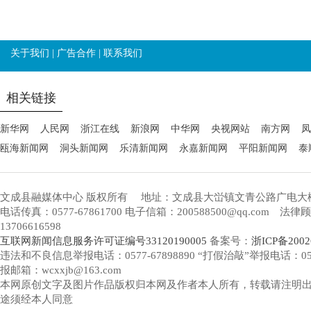
关于我们
|
广告合作
|
联系我们
相关链接
新华网
人民网
浙江在线
新浪网
中华网
央视网站
南方网
凤
瓯海新闻网
洞头新闻网
乐清新闻网
永嘉新闻网
平阳新闻网
泰
文成县融媒体中心 版权所有
地址：文成县大峃镇文青公路广电大
电话传真：0577-67861700 电子信箱：200588500@qq.com 
13706616598
互联网新闻信息服务许可证编号33120190005
备案号：
浙ICP备2002
违法和不良信息举报电话：0577-67898890 “打假治敲”举报电话：0577-
报邮箱：wcxxjb@163.com
本网原创文字及图片作品版权归本网及作者本人所有，转载请注明
途须经本人同意