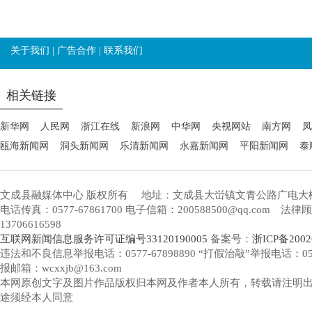
关于我们
|
广告合作
|
联系我们
相关链接
新华网
人民网
浙江在线
新浪网
中华网
央视网站
南方网
凤
瓯海新闻网
洞头新闻网
乐清新闻网
永嘉新闻网
平阳新闻网
泰
文成县融媒体中心 版权所有
地址：文成县大峃镇文青公路广电大
电话传真：0577-67861700 电子信箱：200588500@qq.com 
13706616598
互联网新闻信息服务许可证编号33120190005
备案号：
浙ICP备2002
违法和不良信息举报电话：0577-67898890 “打假治敲”举报电话：0577-
报邮箱：wcxxjb@163.com
本网原创文字及图片作品版权归本网及作者本人所有，转载请注明
途须经本人同意