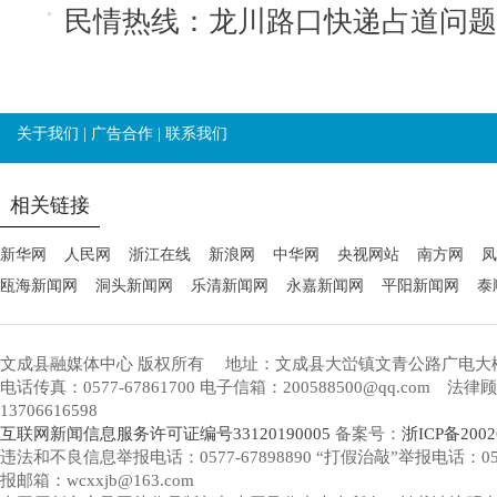
民情热线：龙川路口快递占道问题
关于我们
|
广告合作
|
联系我们
相关链接
新华网
人民网
浙江在线
新浪网
中华网
央视网站
南方网
凤
瓯海新闻网
洞头新闻网
乐清新闻网
永嘉新闻网
平阳新闻网
泰
文成县融媒体中心 版权所有
地址：文成县大峃镇文青公路广电大
电话传真：0577-67861700 电子信箱：200588500@qq.com 
13706616598
互联网新闻信息服务许可证编号33120190005
备案号：
浙ICP备2002
违法和不良信息举报电话：0577-67898890 “打假治敲”举报电话：0577-
报邮箱：wcxxjb@163.com