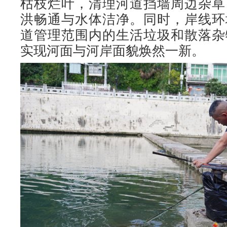
枯枝烂叶，清理河道挡墙周边杂草
洪畅通与水体洁净。同时，岸线环
道管理范围内的生活垃圾和散落杂
实现河面与河岸面貌焕然一新。