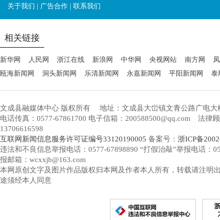
关于我们
|
广告合作
|
联系我们
相关链接
新华网
人民网
浙江在线
新浪网
中华网
央视网站
南方网
凤
瓯海新闻网
洞头新闻网
乐清新闻网
永嘉新闻网
平阳新闻网
泰
文成县融媒体中心 版权所有
地址：文成县大峃镇文青公路广电大
电话传真：0577-67861700 电子信箱：200588500@qq.com 
13706616598
互联网新闻信息服务许可证编号33120190005
备案号：
浙ICP备2002
违法和不良信息举报电话：0577-67898890 “打假治敲”举报电话：0577-
报邮箱：wcxxjb@163.com
本网原创文字及图片作品版权归本网及作者本人所有，转载请注明
途须经本人同意