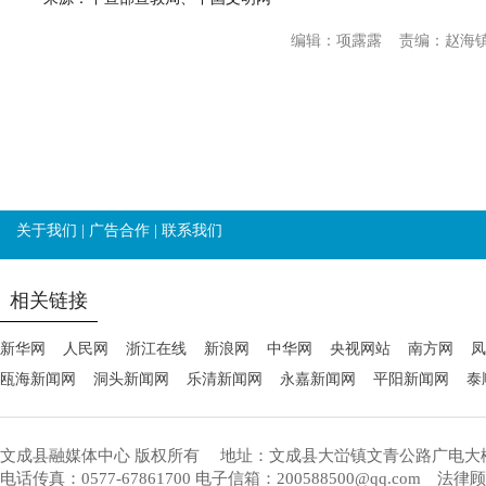
编辑：项露露
责编：赵海
关于我们
|
广告合作
|
联系我们
相关链接
新华网
人民网
浙江在线
新浪网
中华网
央视网站
南方网
凤
瓯海新闻网
洞头新闻网
乐清新闻网
永嘉新闻网
平阳新闻网
泰
文成县融媒体中心 版权所有
地址：文成县大峃镇文青公路广电大
电话传真：0577-67861700 电子信箱：200588500@qq.com 