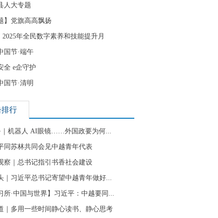
县人大专题
题】党旗高高飘扬
| 2025年全民数字素养和技能提升月
中国节·端午
安全 e企守护
中国节·清明
击排行
+｜机器人 AI眼镜……外国政要为何...
平同苏林共同会见中越青年代表
观察｜总书记指引书香社会建设
头｜习近平总书记寄望中越青年做好...
习所·中国与世界】习近平：中越要同...
道｜多用一些时间静心读书、静心思考