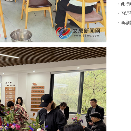
此行
习近
新思