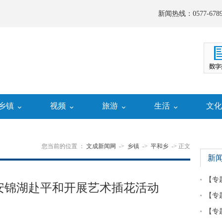
新闻热线：0577-6789
乡镇
视频
旅游
生活
文
您当前的位置 ：
文成新闻网
->
乡镇
->
平和乡
-> 正文
新
【专
安锦湖赴平和开展艺术插花活动
【专
【专