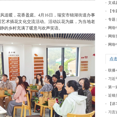
文成
【专
风送暖，花香盈庭。4月16日，瑞安市锦湖街道办事
专题 
展艺术插花文化交流活动。活动以花为媒，为当地老
静的乡村充满了暖意与欢声笑语。
网络
网络
网络
点
联播
习近
第一
近镜
【讲
习言