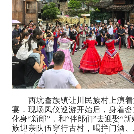
西坑畲族镇让川民族村上演着
宴，现场凤仪巡游开始后，身着畲
化身“新郎”，和“伴郎们”去迎娶“
族迎亲队伍穿行古村，喝拦门酒、