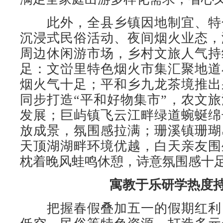
此外，全县乡镇因地制宜、特
沉浸式民俗活动、夜间烟火业态，
周边休闲游市场，乡村文旅人气持
足：文峃里特色烟火市集汇聚地道
烟火气十足；平和乡九龙茶境推出
同步打造“平和好物集市”，农文
发展；巨屿镇飞云江畔绿道蜿蜒绵
放成景，氛围感拉满；珊溪镇珊瑚
天顶湖湖畔环境优越，白天亲友围
枕着晚风蛙鸣休憩，诗意氛围感十
寓教于乐研学热度
把握春假叠加五一的假期红利