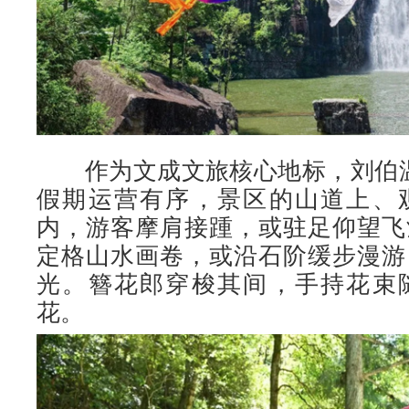
作为文成文旅核心地标，刘伯温
假期运营有序，景区的山道上、
内，游客摩肩接踵，或驻足仰望飞
定格山水画卷，或沿石阶缓步漫游
光。簪花郎穿梭其间，手持花束
花。