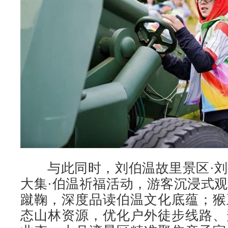
与此同时，刘伯温故里景区·刘
大集·伯温祈福活动，游客沉浸式
蹴鞠，深度品读伯温文化底蕴；猴
态山林资源，优化户外徒步线路、