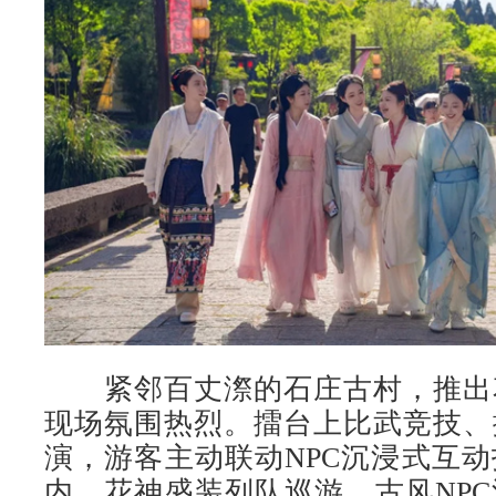
紧邻百丈漈的石庄古村，推出
现场氛围热烈。擂台上比武竞技、
演，游客主动联动NPC沉浸式互
内，花神盛装列队巡游，古风NP