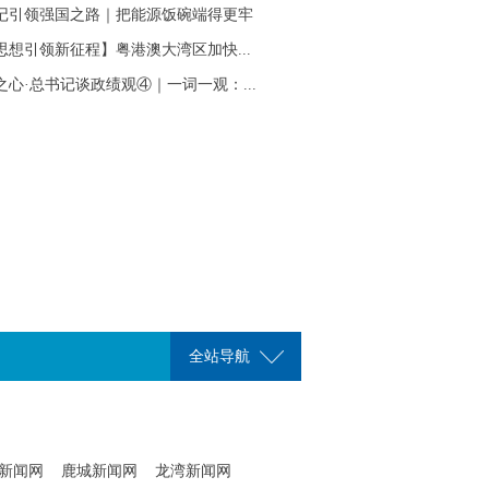
记引领强国之路｜把能源饭碗端得更牢
思想引领新征程】粤港澳大湾区加快...
之心·总书记谈政绩观④｜一词一观：...
全站导航
新闻网
鹿城新闻网
龙湾新闻网