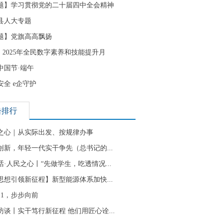
题】学习贯彻党的二十届四中全会精神
县人大专题
题】党旗高高飘扬
| 2025年全民数字素养和技能提升月
中国节·端午
安全 e企守护
击排行
之心｜从实际出发、按规律办事
创新，年轻一代实干争先（总书记的...
话·人民之心丨“先做学生，吃透情况...
思想引领新征程】新型能源体系加快...
到1，步步向前
访谈丨实干笃行新征程 他们用匠心诠...