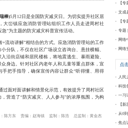
【专
文成
瑞棒)
5月12日是全国防灾减灾日。为切实提升社区居
【专
，大峃镇应急消防管理站组织工作人员走进周村社
应急”为主题的防灾减灾科普宣传活动。
专题 
网络
+流动讲解”相结合的方式。应急消防管理站的工作
网络
传小分队，不仅在社区广场设立咨询台、悬挂横幅、
深入沿街店铺和居民楼栋，将地震逃生、暴雨避险、
群众身边。针对社区内老年人和儿童等重点群体，宣
点
与手把手指导，确保宣传内容让群众“听得懂、用得
人民
科技
，通过面对面讲解和情景化示范，有效提升了周村社区
一习
，营造了“防灾减灾、人人参与”的浓厚氛围，为构
【新
从0
：陈方东
责编：赵海镇
监制：陈浩
总监制：黄金杰
焦点