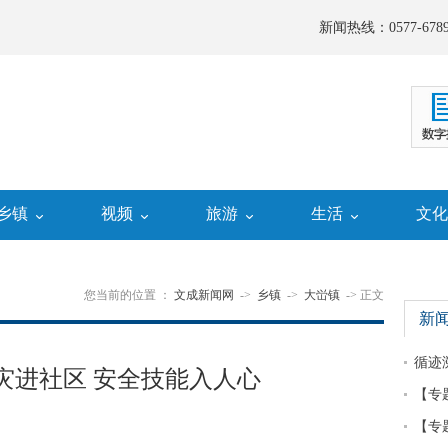
新闻热线：0577-6789
乡镇
视频
旅游
生活
文
您当前的位置 ：
文成新闻网
->
乡镇
->
大峃镇
-> 正文
新
循迹
灾进社区 安全技能入人心
【专
【专