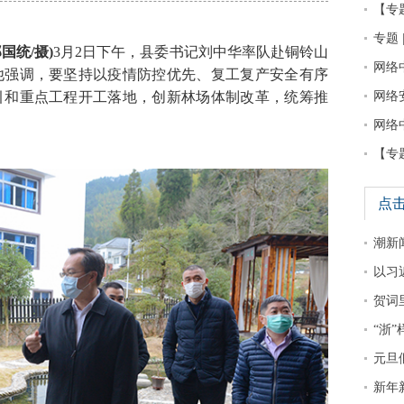
【专
专题 
国统/摄)
3月2日下午，县委书记刘中华率队赴铜铃山
网络
他强调，要坚持以疫情防控优先、复工复产安全有序
引和重点工程开工落地，创新林场体制改革，统筹推
网络
网络
【专
点
潮新
以习
贺词
“浙
元旦
新年