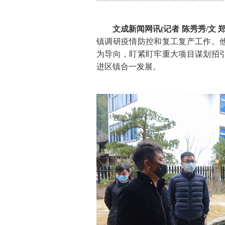
文成新闻网讯(记者 陈秀秀/文 郑
镇调研疫情防控和复工复产工作。
为导向，盯紧盯牢重大项目谋划招
进区镇合一发展。