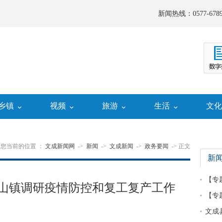
新闻热线：0577-6789
乡镇
视频
旅游
生活
文
您当前的位置 ：
文成新闻网
->
新闻
->
文成新闻
->
政务要闻
-> 正文
新
【专
山镇调研疫情防控和复工复产工作
【专
文成