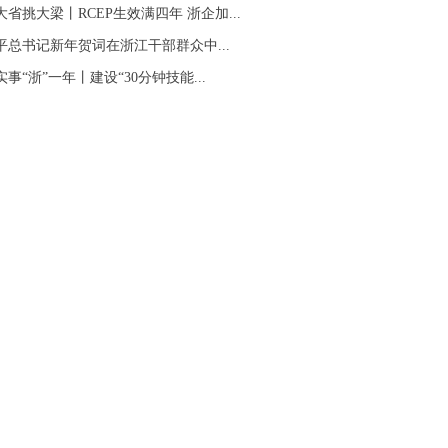
大省挑大梁丨RCEP生效满四年 浙企加...
平总书记新年贺词在浙江干部群众中...
事“浙”一年丨建设“30分钟技能...