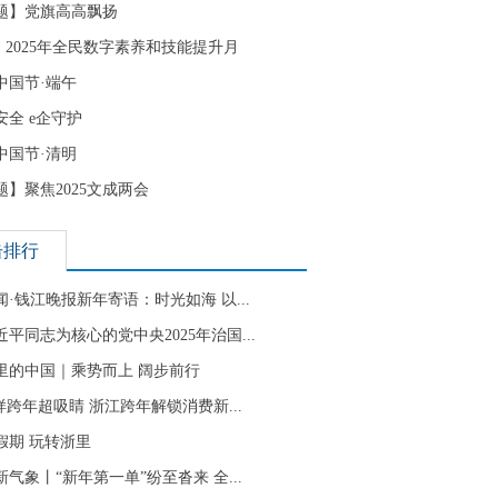
题】党旗高高飘扬
| 2025年全民数字素养和技能提升月
中国节·端午
安全 e企守护
中国节·清明
题】聚焦2025文成两会
击排行
闻·钱江晚报新年寄语：时光如海 以...
近平同志为核心的党中央2025年治国...
里的中国｜乘势而上 阔步前行
”样跨年超吸睛 浙江跨年解锁消费新...
假期 玩转浙里
新气象丨“新年第一单”纷至沓来 全...