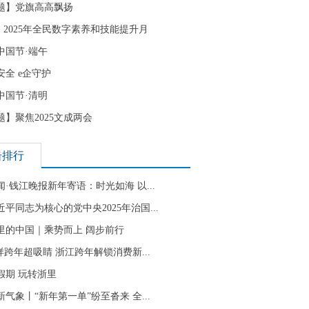
题】党旗高高飘扬
| 2025年全民数字素养和技能提升月
中国节·端午
安全 e企守护
中国节·清明
题】聚焦2025文成两会
击排行
闻·钱江晚报新年寄语：时光如海 以...
近平同志为核心的党中央2025年治国...
里的中国｜乘势而上 阔步前行
”样跨年超吸睛 浙江跨年解锁消费新...
假期 玩转浙里
新气象丨“新年第一单”纷至沓来 全...