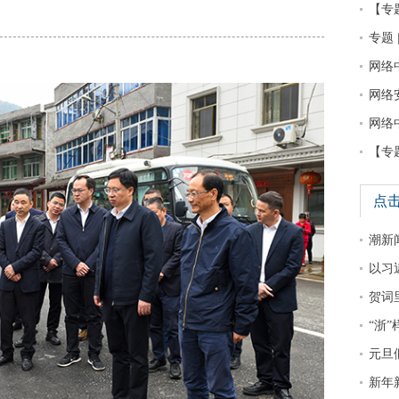
【专
专题 
网络
网络
网络
【专
点
潮新
以习
贺词
“浙
元旦
新年