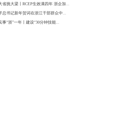
大省挑大梁丨RCEP生效满四年 浙企加...
平总书记新年贺词在浙江干部群众中...
事“浙”一年丨建设“30分钟技能...