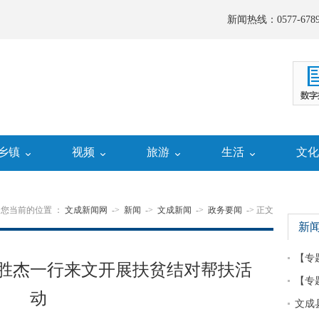
新闻热线：0577-6789
乡镇
视频
旅游
生活
文
您当前的位置 ：
文成新闻网
->
新闻
->
文成新闻
->
政务要闻
-> 正文
新
【专
胜杰一行来文开展扶贫结对帮扶活
【专
动
文成