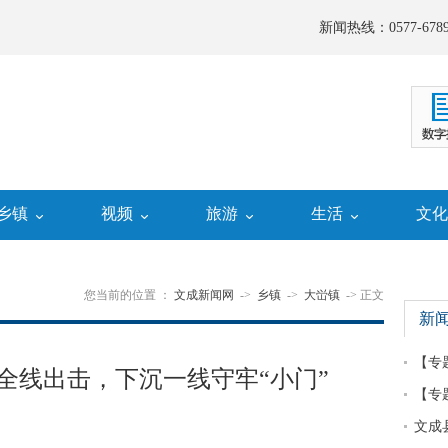
新闻热线：0577-6789
乡镇
视频
旅游
生活
文
您当前的位置 ：
文成新闻网
->
乡镇
->
大峃镇
-> 正文
新
【专
全线出击，下沉一线守牢“小门”
【专
文成