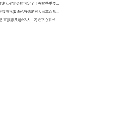
26年浙江省两会时间定了！有哪些重要...
平致电祝贺通伦当选老挝人民革命党...
纪·直接惠及超6亿人！习近平心系长...