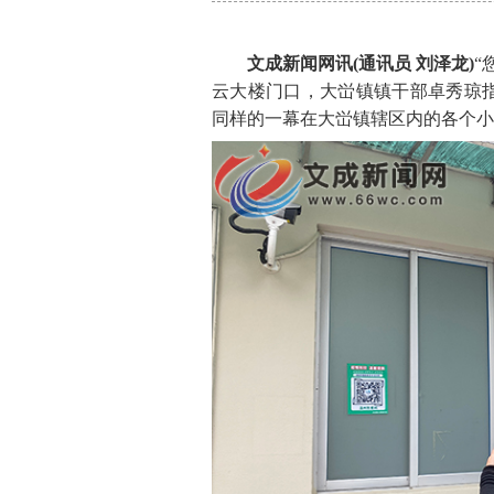
文成新闻网讯(通讯员 刘泽龙)
“
云大楼门口，大峃镇镇干部卓秀琼
同样的一幕在大峃镇辖区内的各个小