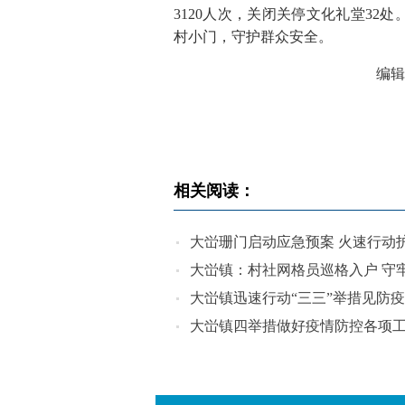
3120人次，关闭关停文化礼堂3
村小门，守护群众安全。
编辑
相关阅读：
大峃珊门启动应急预案 火速行动
大峃镇：村社网格员巡格入户 守牢
大峃镇迅速行动“三三”举措见防
大峃镇四举措做好疫情防控各项