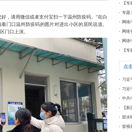
【专
专题 
您好，请用微信或者支付宝扫一下温州防疫码。”在白
网络
指着门口温州防疫码的图片对进出小区的居民说道。
区门口上演。
网络
网络
【专
点
习近平
习近
中共
【新
碧水
壹视