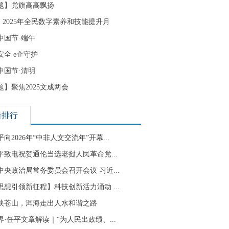
题】党旗高高飘扬
| 2025年全民数字素养和技能提升月
中国节·端午
安全 e企守护
中国节·清明
题】聚焦2025文成两会
击排行
向2026年“中非人文交流年”开幕...
平致电祝贺通伦当选老挝人民革命党...
中央政治局常务委员会召开会议 习近...
思想引领新征程】科技创新活力涌动 ...
映苍山，洱海走出人水和谐之路
界·任平文章解读｜“为人民出政绩、...