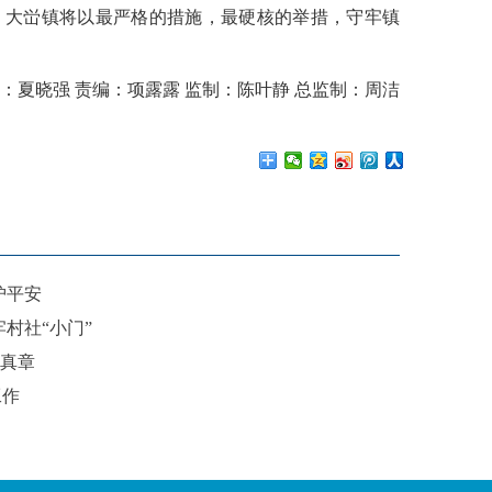
2处。大峃镇将以最严格的措施，最硬核的举措，守牢镇
：夏晓强 责编：项露露 监制：陈叶静 总监制：周洁
护平安
村社“小门”
疫真章
工作