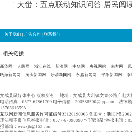
大峃：五点联动知识问答 居民阅
关于我们
|
广告合作
|
联系我们
相关链接
新华网
人民网
浙江在线
新浪网
中华网
央视网站
南方网
凤
瓯海新闻网
洞头新闻网
乐清新闻网
永嘉新闻网
平阳新闻网
泰
文成县融媒体中心 版权所有
地址：文成县大峃镇文青公路广电大
电话传真：0577-67861700 电子信箱：200588500@qq.com 
13706616598
互联网新闻信息服务许可证编号33120190005
备案号：
浙ICP备2002
违法和不良信息举报电话：0577-67898890 “打假治敲”举报电话：0577-
报邮箱：wcxxjb@163.com