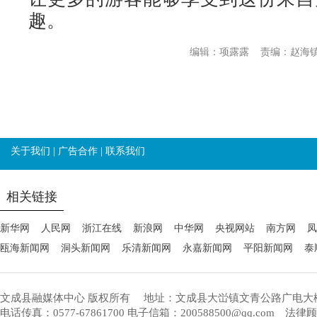
趣。
编辑：项露露
责编：赵海
关于我们
|
广告合作
|
联系我们
相关链接
新华网
人民网
浙江在线
新浪网
中华网
央视网站
南方网
凤
瓯海新闻网
洞头新闻网
乐清新闻网
永嘉新闻网
平阳新闻网
泰
文成县融媒体中心 版权所有
地址：文成县大峃镇文青公路广电大
电话传真：0577-67861700 电子信箱：200588500@qq.com 