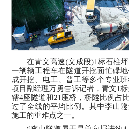
在青文高速(文成段)1标石柱坪
一辆辆工程车在隧道开挖面忙碌地
成开挖、电工、普工等多个专业班
项目副经理万勇告诉记者，青文1标全
辖4座隧道和21座桥，桥隧比例占比
过了全线的平均比例。其中李山隧
施工的重难点之一。
“李山隧道属于是单向掘进约4.