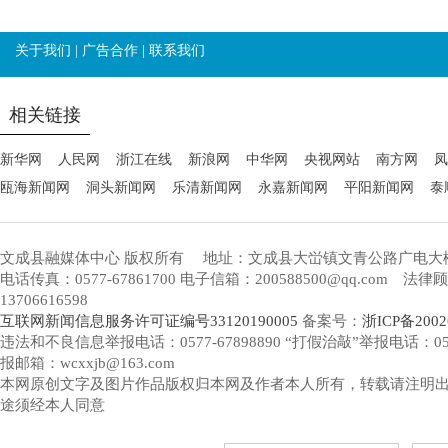
关于我们
|
广告合作
|
联系我们
相关链接
新华网
人民网
浙江在线
新浪网
中华网
央视网站
南方网
凤
瓯海新闻网
洞头新闻网
乐清新闻网
永嘉新闻网
平阳新闻网
泰
文成县融媒体中心 版权所有
地址：文成县大峃镇文青公路广电大
电话传真：0577-67861700 电子信箱：200588500@qq.com 
13706616598
互联网新闻信息服务许可证编号33120190005
备案号：
浙ICP备2002
违法和不良信息举报电话：0577-67898890 “打假治敲”举报电话：0577-
报邮箱：wcxxjb@163.com
本网原创文字及图片作品版权归本网及作者本人所有，转载请注明
途须经本人同意