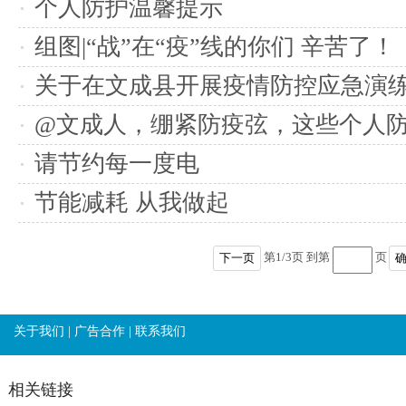
个人防护温馨提示
组图|“战”在“疫”线的你们 辛苦了！
关于在文成县开展疫情防控应急演
@文成人，绷紧防疫弦，这些个人
松！
请节约每一度电
节能减耗 从我做起
第
1
/
3
页 到第
页
下一页
关于我们
|
广告合作
|
联系我们
相关链接